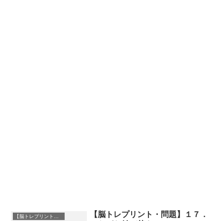
【脳トレプリント・問題】１７．
【脳トレプリント】ひらがな並び替え