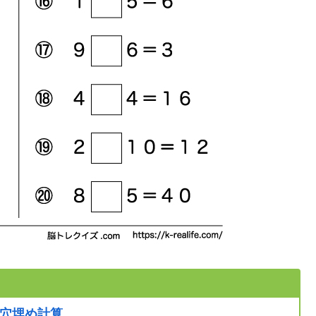
穴埋め計算