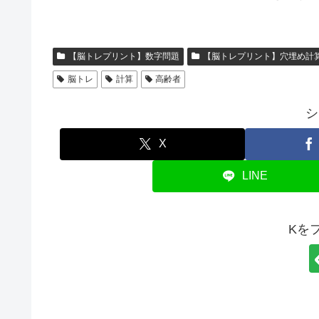
【脳トレプリント】数字問題
【脳トレプリント】穴埋め計
脳トレ
計算
高齢者
シ
X
LINE
Kを