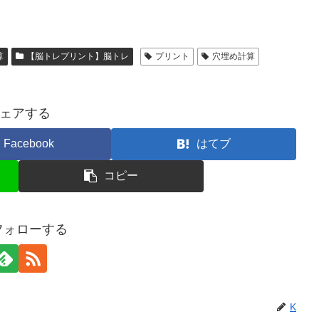
算
【脳トレプリント】脳トレ
プリント
穴埋め計算
ェアする
Facebook
はてブ
コピー
フォローする
K