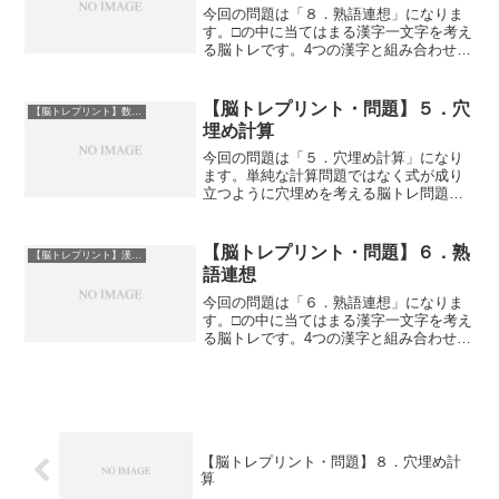
今回の問題は「８．熟語連想」になりま
す。□の中に当てはまる漢字一文字を考え
る脳トレです。4つの漢字と組み合わせる
ことでそれぞれが熟語として成り立ちま
す。PDFファイルのダウンロードはサン
プル画像下にあります。ダウンロードは
【脳トレプリント・問題】５．穴
【脳トレプリント】数字問題
こちら８．熟語連想...
埋め計算
今回の問題は「５．穴埋め計算」になり
ます。単純な計算問題ではなく式が成り
立つように穴埋めを考える脳トレ問題で
す。前後や答えとの関係性を考えること
でよい脳トレになることが期待できま
す。PDFファイルのダウンロードはサン
【脳トレプリント・問題】６．熟
【脳トレプリント】漢字問題
プル画像下にあります。ダ...
語連想
今回の問題は「６．熟語連想」になりま
す。□の中に当てはまる漢字一文字を考え
る脳トレです。4つの漢字と組み合わせる
ことでそれぞれが熟語として成り立ちま
す。PDFファイルのダウンロードはサン
プル画像下にあります。ダウンロードは
こちら６．熟語連想...
【脳トレプリント・問題】８．穴埋め計
算