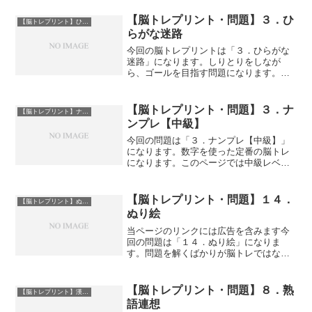
【脳トレプリント・問題】３．ひ
【脳トレプリント】ひらがな問題
らがな迷路
今回の脳トレプリントは「３．ひらがな
迷路」になります。しりとりをしなが
ら、ゴールを目指す問題になります。
PDFファイルのダウンロードはサンプル
画像下にあります。ダウンロードはこち
ら３．ひらがな迷路３．ひらがな迷路解
【脳トレプリント・問題】３．ナ
【脳トレプリント】ナンプレ
答脳トレ無料プリント「脳ト...
ンプレ【中級】
今回の問題は「３．ナンプレ【中級】」
になります。数字を使った定番の脳トレ
になります。このページでは中級レベル
問題を掲載していますが初級・上級の問
題も準備していますので、難易度を調節
して取り組んでみてください。PDFファ
【脳トレプリント・問題】１４．
【脳トレプリント】ぬり絵
イルのダウンロードはサ...
ぬり絵
当ページのリンクには広告を含みます今
回の問題は「１４．ぬり絵」になりま
す。問題を解くばかりが脳トレではな
く、配色を考えたりどのような順番で塗
るか考える必要があるぬり絵も良い脳ト
レになります。また、ぬり絵を通して過
【脳トレプリント・問題】８．熟
【脳トレプリント】漢字問題
去の記憶を想起することも脳の...
語連想