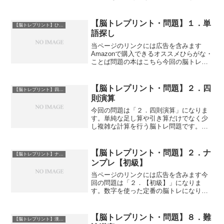
算問題が好きだけど簡単な問題では物足
りないという方におすすめです。PDFフ
ァイルのダウンロードはサンプル画像下
【脳トレプリント・問題】１．単
【脳トレプリント】ひらがな問題
にあります。ダウンロー...
語探し
当ページのリンクには広告を含みます
Amazonで購入できるオススメひらがな・
ことば問題の本はこちら今回の脳トレプ
リントは「１．単語探し」になります。
四角の中から２つの単語を探し出す問題
になります。PDFファイルのダウンロー
【脳トレプリント・問題】２．四
【脳トレプリント】四則演算
ドはサンプル画像下...
則演算
今回の問題は「２．四則演算」になりま
す。単純な足し算や引き算だけでなく少
し複雑な計算を行う脳トレ問題です。計
算問題が好きだけど簡単な問題では物足
りないという方におすすめです。PDFフ
ァイルのダウンロードはサンプル画像下
【脳トレプリント・問題】２．ナ
【脳トレプリント】ナンプレ
にあります。ダウンロー...
ンプレ【初級】
当ページのリンクには広告を含みます今
回の問題は「２．【初級】」になりま
す。数字を使った定番の脳トレになりま
す。このページでは初級レベル問題を掲
載していますが中級・上級の問題も準備
していますので、難易度を調節して取り
【脳トレプリント・問題】８．難
【脳トレプリント】漢字問題
組んでみてください。PDF...