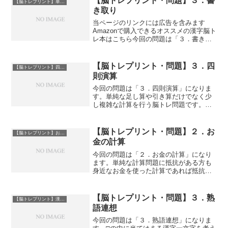
【脳トレプリント・問題】３．書
【脳トレプリント】単語連想
き取り
当ページのリンクには広告を含みます
Amazonで購入できるオススメの漢字脳ト
レ本はこちら今回の問題は「３．書き取
り」になります。定番の漢字の書き取り
問題です。PDFファイルのダウンロード
はサンプル画像下にあります。ダウンロ
【脳トレプリント・問題】３．四
【脳トレプリント】四則演算
ードはこちら３．書...
則演算
今回の問題は「３．四則演算」になりま
す。単純な足し算や引き算だけでなく少
し複雑な計算を行う脳トレ問題です。計
算問題が好きだけど簡単な問題では物足
りないという方におすすめです。PDFフ
ァイルのダウンロードはサンプル画像下
【脳トレプリント・問題】２．お
【脳トレプリント】お金の計算
にあります。ダウンロー...
金の計算
今回の問題は「２．お金の計算」になり
ます。単純な計算問題に抵抗がある方も
身近なお金を使った計算であれば抵抗感
が減少する場合もあります。また、単純
に数字で考えるよりも硬貨、紙幣をイメ
ージすることでより効果的な脳トレにな
【脳トレプリント・問題】３．熟
【脳トレプリント】漢字問題
るかもしれません。PDF...
語連想
今回の問題は「３．熟語連想」になりま