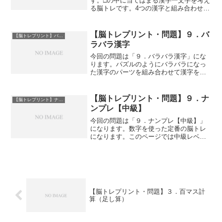
す。□の中に当てはまる漢字一文字を考え
る脳トレです。4つの漢字と組み合わせる
ことでそれぞれが熟語として成り立ちま
す。PDFファイルのダウンロードはサン
プル画像下にあります。ダウンロードは
【脳トレプリント・問題】９．バ
【脳トレプリント】バラバラ漢字
こちら３．熟語連想...
ラバラ漢字
今回の問題は「９．バラバラ漢字」にな
ります。パズルのようにバラバラになっ
た漢字のパーツを組み合わせて漢字を連
想する問題です。ゲーム感覚で楽しめる
ため脳トレに抵抗がある方にもおすすめ
です。PDFファイルのダウンロードはサ
【脳トレプリント・問題】９．ナ
【脳トレプリント】ナンプレ
ンプル画像下にあります...
ンプレ【中級】
今回の問題は「９．ナンプレ【中級】」
になります。数字を使った定番の脳トレ
になります。このページでは中級レベル
問題を掲載していますが初級・上級の問
題も準備していますので、難易度を調節
して取り組んでみてください。PDFファ
イルのダウンロードはサ...
【脳トレプリント・問題】３．百マス計
算（足し算）