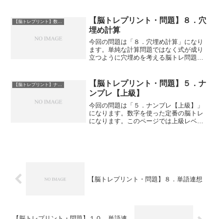
「２７．間違い探し」になります。子ど
もからお年寄りの方まで幅広い年齢層が
楽しんで取り組める脳トレになります。
【脳トレプリント・問題】８．穴
【脳トレプリント】数字問題
PDFファイルのダウン...
埋め計算
今回の問題は「８．穴埋め計算」になり
ます。単純な計算問題ではなく式が成り
立つように穴埋めを考える脳トレ問題で
す。前後や答えとの関係性を考えること
でよい脳トレになることが期待できま
す。PDFファイルのダウンロードはサン
【脳トレプリント・問題】５．ナ
【脳トレプリント】ナンプレ
プル画像下にあります。ダ...
ンプレ【上級】
今回の問題は「５．ナンプレ【上級】」
になります。数字を使った定番の脳トレ
になります。このページでは上級レベル
問題を掲載していますが初級・中級の問
題も準備していますので、難易度を調節
して取り組んでみてください。PDFファ
イルのダウンロードはサ...
【脳トレプリント・問題】８．単語連想
【脳トレプリント・問題】１０．単語連