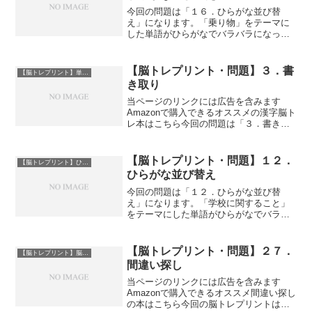
今回の問題は「１６．ひらがな並び替
え」になります。「乗り物」をテーマに
した単語がひらがなでバラバラになって
いますので、並び替えてどんな言葉にな
るか考えてみましょう。PDFファイルの
ダウンロードはサンプル画像下にありま
【脳トレプリント・問題】３．書
【脳トレプリント】単語連想
す。ダウンロードはこちら...
き取り
当ページのリンクには広告を含みます
Amazonで購入できるオススメの漢字脳ト
レ本はこちら今回の問題は「３．書き取
り」になります。定番の漢字の書き取り
問題です。PDFファイルのダウンロード
はサンプル画像下にあります。ダウンロ
【脳トレプリント・問題】１２．
【脳トレプリント】ひらがな並び替え
ードはこちら３．書...
ひらがな並び替え
今回の問題は「１２．ひらがな並び替
え」になります。「学校に関すること」
をテーマにした単語がひらがなでバラバ
ラになっていますので、並び替えてどん
な言葉になるか考えてみましょう。PDF
ファイルのダウンロードはサンプル画像
【脳トレプリント・問題】２７．
【脳トレプリント】脳トレ
下にあります。ダウンロー...
間違い探し
当ページのリンクには広告を含みます
Amazonで購入できるオススメ間違い探し
の本はこちら今回の脳トレプリントは